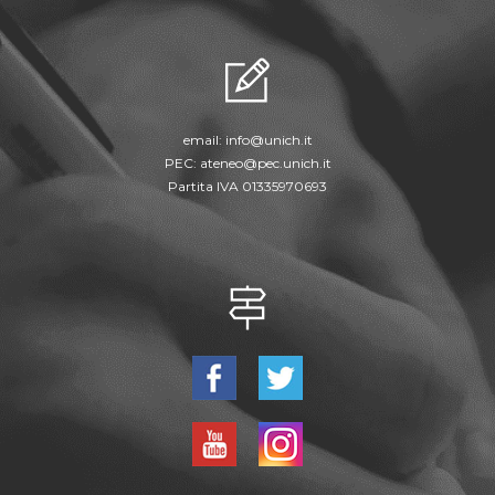
email:
info@unich.it
PEC:
ateneo@pec.unich.it
Partita IVA 01335970693