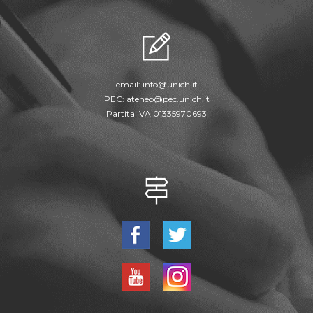
email:
info@unich.it
PEC:
ateneo@pec.unich.it
Partita IVA 01335970693