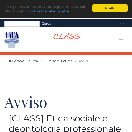
Per migliorare la tua esperienza di navigazione, questo sito
Accetta!
utilizza i cookie.
Visualizza informativa completa
Cerca
Il Corso di Laurea
Il Corso di Laurea
Avvisi
Avviso
[CLASS] Etica sociale e
deontologia professionale