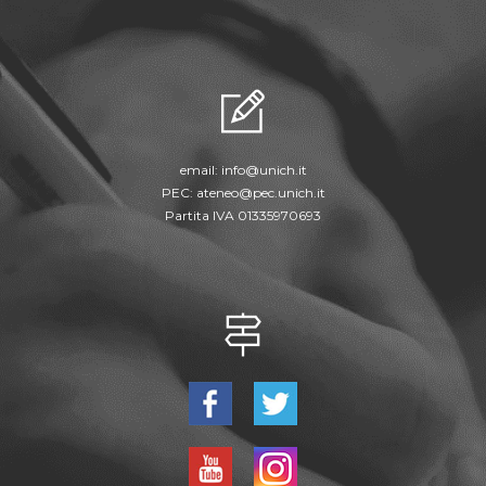
email:
info@unich.it
PEC:
ateneo@pec.unich.it
Partita IVA 01335970693