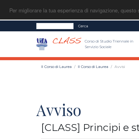
Per migliorare la tua esperienza di navigazione, questo s
Cerca
Corso di Studio Triennale in
Servizio Sociale
Il Corso di Laurea
Il Corso di Laurea
Avvisi
Avviso
[CLASS] Principi e st