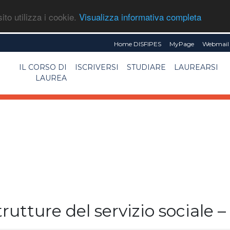
ito utilizza i cookie.
Visualizza informativa completa
Home DISFIPES
MyPage
Webmail 
IL CORSO DI
ISCRIVERSI
STUDIARE
LAUREARSI
LAUREA
rutture del servizio sociale – 