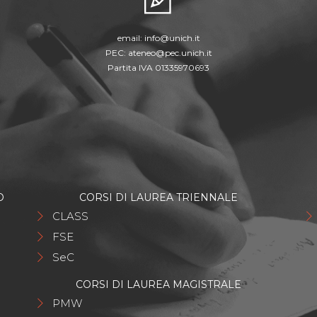
email:
info@unich.it
PEC:
ateneo@pec.unich.it
Partita IVA 01335970693
O
CORSI DI LAUREA TRIENNALE
CLASS
FSE
SeC
CORSI DI LAUREA MAGISTRALE
PMW