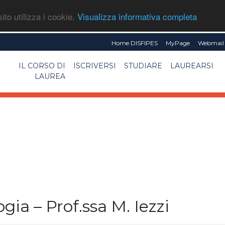
ito utilizza i cookie.
Visualizza informativa completa
Home DISFIPES
MyPage
Webmail 
IL CORSO DI
ISCRIVERSI
STUDIARE
LAUREARSI
LAUREA
gia – Prof.ssa M. Iezzi