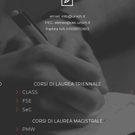
email:
info@unich.it
PEC:
ateneo@pec.unich.it
Partita IVA 01335970693
O
CORSI DI LAUREA TRIENNALE
CLASS
FSE
SeC
CORSI DI LAUREA MAGISTRALE
PMW