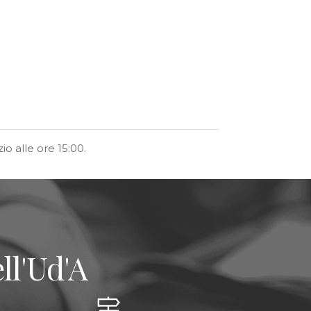
io alle ore 15:00.
ll'Ud'A