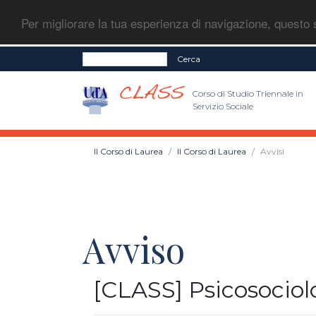
Per migliorare la tua esperienza di navigazione, questo s
Cerca
Corso di Studio Triennale in
Servizio Sociale
Il Corso di Laurea
Il Corso di Laurea
Avvisi
Avviso
[CLASS] Psicosociolo