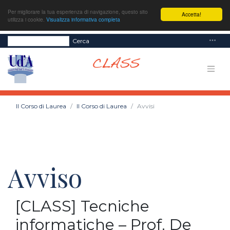
Per migliorare la tua esperienza di navigazione, questo sito
Accetta!
utilizza i cookie.
Visualizza informativa completa
Cerca
Il Corso di Laurea
Il Corso di Laurea
Avvisi
Avviso
[CLASS] Tecniche
informatiche – Prof. De