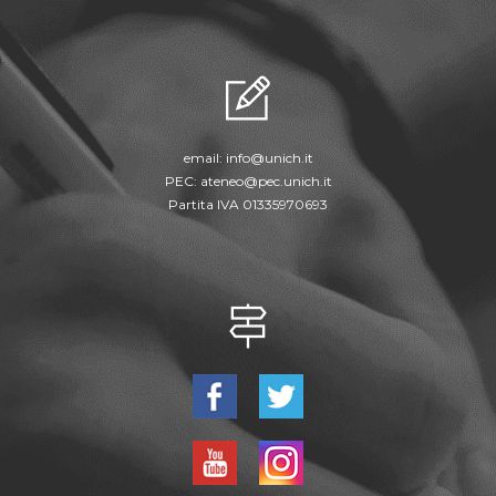
email:
info@unich.it
PEC:
ateneo@pec.unich.it
Partita IVA 01335970693