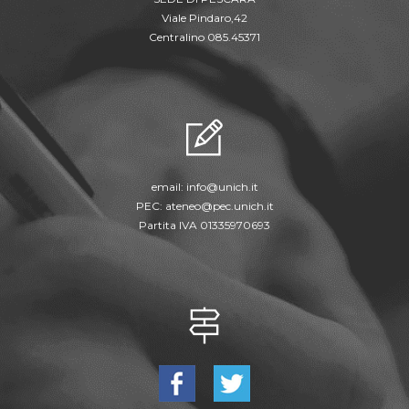
Viale Pindaro,42
Centralino 085.45371
email:
info@unich.it
PEC:
ateneo@pec.unich.it
Partita IVA 01335970693