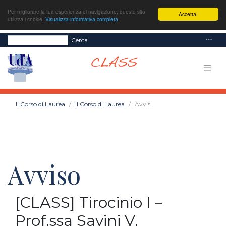
Per migliorare la tua esperienza di navigazione, questo sito
Accetta!
utilizza i cookie.
Visualizza informativa completa
Cerca
Il Corso di Laurea
Il Corso di Laurea
Avvisi
Avviso
[CLASS] Tirocinio I –
Prof.ssa Savini V.