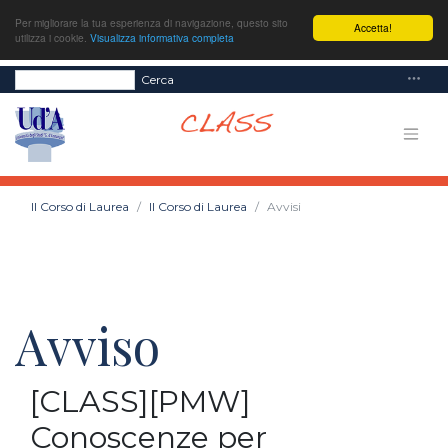
Per migliorare la tua esperienza di navigazione, questo sito
Accetta!
utilizza i cookie.
Visualizza informativa completa
Cerca
Il Corso di Laurea
Il Corso di Laurea
Avvisi
Avviso
[CLASS][PMW]
Conoscenze per