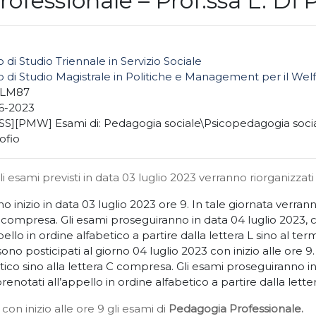
ofessionale – Prof.ssa L. Di P
 di Studio Triennale in Servizio Sociale
 di Studio Magistrale in Politiche e Management per il Wel
+LM87
6-2023
SS][PMW] Esami di: Pedagogia sociale\Psicopedagogia social
rofio
li esami previsti in data 03 luglio 2023 verranno riorganizzat
o inizio in data 03 luglio 2023 ore 9. In tale giornata verrann
i) compresa. Gli esami proseguiranno in data 04 luglio 2023, co
llo in ordine alfabetico a partire dalla lettera L sino al termi
sono posticipati al giorno 04 luglio 2023 con inizio alle ore 9
tico sino alla lettera C compresa. Gli esami proseguiranno in 
enotati all’appello in ordine alfabetico a partire dalla lettera 
on inizio alle ore 9 gli esami di
Pedagogia Professionale.