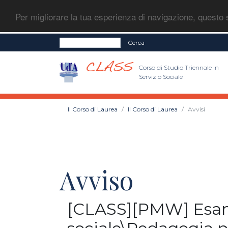
Per migliorare la tua esperienza di navigazione, questo s
Cerca
Corso di Studio Triennale in
Servizio Sociale
Il Corso di Laurea
Il Corso di Laurea
Avvisi
Avviso
[CLASS][PMW] Esami