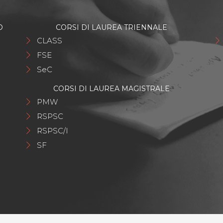
O
CORSI DI LAUREA TRIENNALE
CLASS
FSE
SeC
CORSI DI LAUREA MAGISTRALE
PMW
RSPSC
RSPSC/I
SF