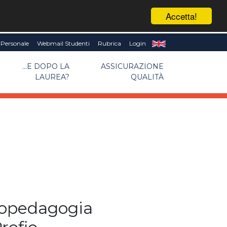
Accetta!
Personale
Webmail Studenti
Rubrica
Login
...E DOPO LA
ASSICURAZIONE
LAUREA?
QUALITÀ
copedagogia