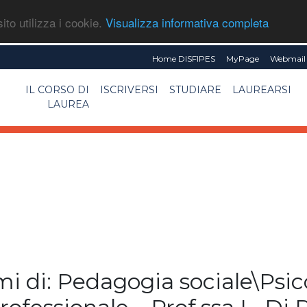
ito utilizza i cookie.
Visualizza informativa completa
Home DISFIPES
MyPage
Webmail 
IL CORSO DI
ISCRIVERSI
STUDIARE
LAUREARSI
LAUREA
 di: Pedagogia sociale\Psi