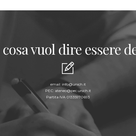
 cosa vuol dire essere de
email:
info@unich.it
PEC:
ateneo@pec.unich.it
Partita IVA 01335970693