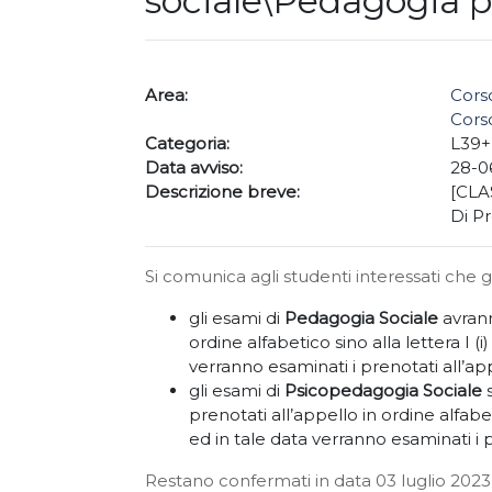
sociale\Pedagogia pr
Area:
Corso
Corso
Categoria:
L39
Data avviso:
28-0
Descrizione breve:
[CLA
Di P
Si comunica agli studenti interessati che g
gli esami di
Pedagogia Sociale
avrann
ordine alfabetico sino alla lettera I (
verranno esaminati i prenotati all’appe
gli esami di
Psicopedagogia Sociale
prenotati all’appello in ordine alfabe
ed in tale data verranno esaminati i pr
Restano confermati in data 03 luglio 2023 c