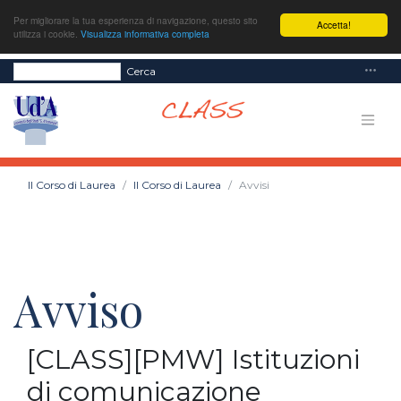
Per migliorare la tua esperienza di navigazione, questo sito
Accetta!
utilizza i cookie.
Visualizza informativa completa
Cerca
Il Corso di Laurea
Il Corso di Laurea
Avvisi
Avviso
[CLASS][PMW] Istituzioni
di comunicazione