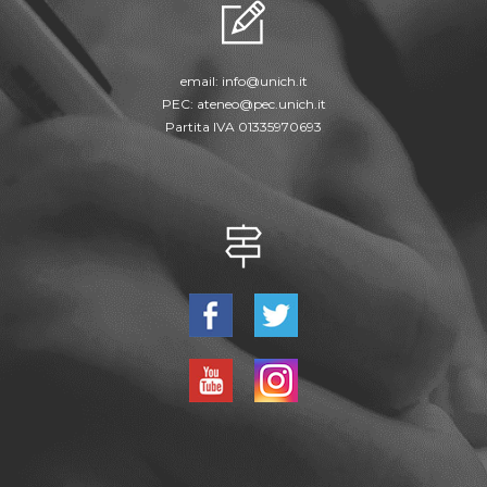
email:
info@unich.it
PEC:
ateneo@pec.unich.it
Partita IVA 01335970693