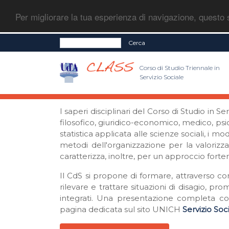
Per migliorare la tua esperienza di navigazione, questo s
Cerca
Corso di Studio Triennale in
Servizio Sociale
I saperi disciplinari del Corso di Studio in S
filosofico, giuridico-economico, medico, psico
statistica applicata alle scienze sociali, i mo
metodi dell'organizzazione per la valorizz
caratterizza, inoltre, per un approccio fort
Il CdS si propone di formare, attraverso con
rilevare e trattare situazioni di disagio, p
integrati. Una presentazione completa con 
pagina dedicata sul sito UNICH
Servizio Soc