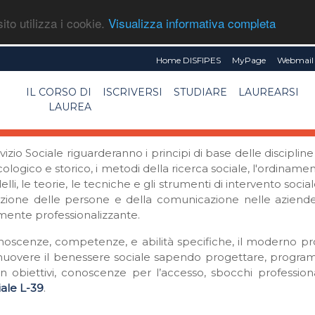
ito utilizza i cookie.
Visualizza informativa completa
Home DISFIPES
MyPage
Webmail 
IL CORSO DI
ISCRIVERSI
STUDIARE
LAUREARSI
LAUREA
ervizio Sociale riguarderanno i principi di base delle discipli
logico e storico, i metodi della ricerca sociale, l'ordinament
delli, le teorie, le tecniche e gli strumenti di intervento socia
azione delle persone e della comunicazione nelle aziende 
emente professionalizzante.
oscenze, competenze, e abilità specifiche, il moderno profe
romuovere il benessere sociale sapendo progettare, programm
obiettivi, conoscenze per l’accesso, sbocchi professiona
iale L-39
.