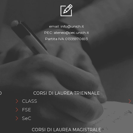
email:
info@unich.it
PEC:
ateneo@pec.unich.it
Partita IVA 01335970693
O
CORSI DI LAUREA TRIENNALE
CLASS
FSE
SeC
CORSI DI LAUREA MAGISTRALE