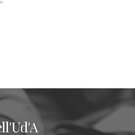
in
ll'Ud'A