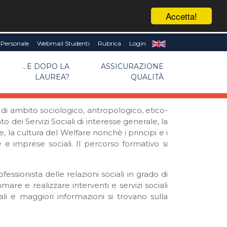
Accetta!
Personale
Webmail Studenti
Rubrica
Login
...E DOPO LA
ASSICURAZIONE
LAUREA?
QUALITÀ
ne di ambito sociologico, antropologico, etico-
o dei Servizi Sociali di interesse generale, la
le, la cultura del Welfare nonchè i principi e i
e imprese sociali. Il percorso formativo si
ssionista delle relazioni sociali in grado di
are e realizzare interventi e servizi sociali
li e maggiori informazioni si trovano sulla