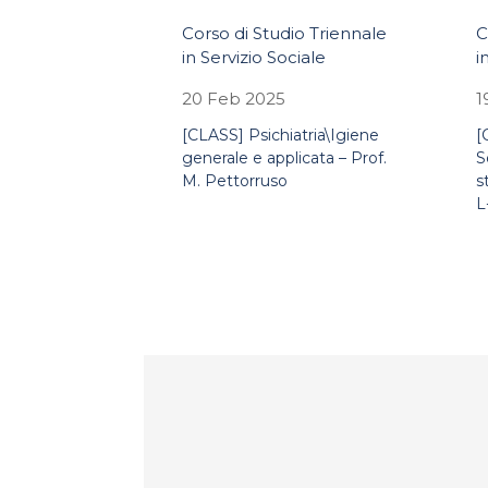
Corso di Studio Triennale
C
in Servizio Sociale
i
20 Feb 2025
1
[CLASS] Psichiatria\Igiene
[
generale e applicata – Prof.
S
M. Pettorruso
s
L