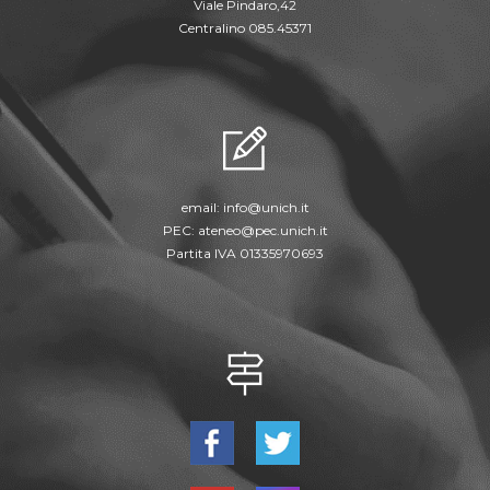
Viale Pindaro,42
Centralino 085.45371
email:
info@unich.it
PEC:
ateneo@pec.unich.it
Partita IVA 01335970693