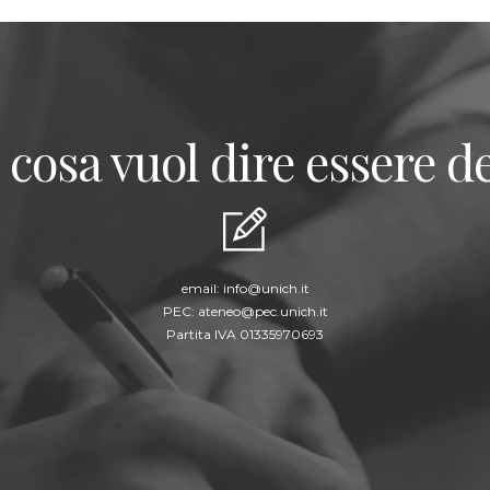
 cosa vuol dire essere de
email:
info@unich.it
PEC:
ateneo@pec.unich.it
Partita IVA 01335970693