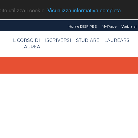
ito utilizza i cookie.
Visualizza informativa completa
Home DISFIPES
MyPage
Webmail 
IL CORSO DI
ISCRIVERSI
STUDIARE
LAUREARSI
LAUREA