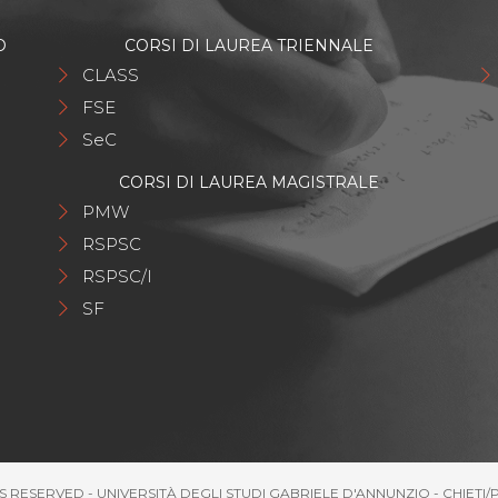
O
CORSI DI LAUREA TRIENNALE
CLASS
FSE
SeC
CORSI DI LAUREA MAGISTRALE
PMW
RSPSC
RSPSC/I
SF
S RESERVED - UNIVERSITÀ DEGLI STUDI GABRIELE D'ANNUNZIO - CHIETI