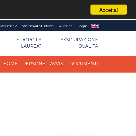
Accetta!
Personale
Webmail Studenti
Rubrica
Login
...E DOPO LA
ASSICURAZIONE
LAUREA?
QUALITÀ
HOME
PERSONE
AVVISI
DOCUMENTI